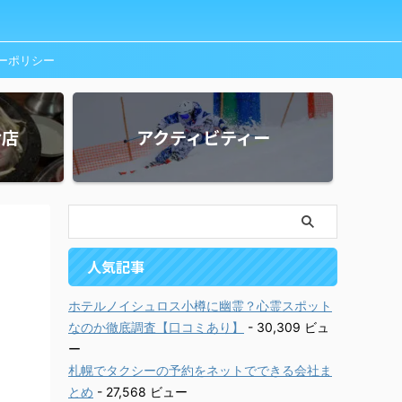
ーポリシー
お店
アクティビティー
人気記事
ホテルノイシュロス小樽に幽霊？心霊スポット
なのか徹底調査【口コミあり】
- 30,309 ビュ
ー
札幌でタクシーの予約をネットでできる会社ま
とめ
- 27,568 ビュー