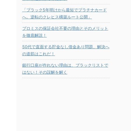
「ブラック5年明けから最短でプラチナカード
へ。逆転のクレヒス構築ルート公開」
プロミスの保証会社不要の理由とそのメリット
を徹底解説！
50代で直面する貯金なし借金あり問題、解決へ
の道筋はこれだ！
銀行口座が作れない理由は、ブラックリストで
はない！その誤解を解く