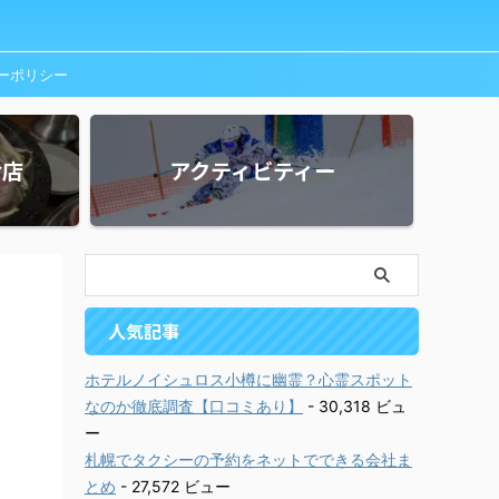
ーポリシー
お店
アクティビティー
人気記事
ホテルノイシュロス小樽に幽霊？心霊スポット
なのか徹底調査【口コミあり】
- 30,318 ビュ
ー
札幌でタクシーの予約をネットでできる会社ま
とめ
- 27,572 ビュー