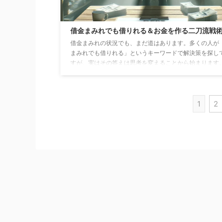
借金まみれでも借りれる＆お金を作る二刀流戦
借金まみれの状況でも、まだ道はあります。多くの人が
まみれでも借りれる」というキーワードで解決策を探し
すが、実はその答えは思考を変えることから始まります。
ックリストに載っていても審査可能な金融機関が存在し
を得るための仕事も見つかります。 重要なのは、現状に
ずに、新たなスタートを切る勇気を持つこと。この記事
経済的に苦しい状況からやり直せる具体的な方法を紹介
1
2
す。 あなたの金銭状況を改善するための一歩を、今こそ
しましょう。 「借金まみれでも借りれる&お金を作る ...