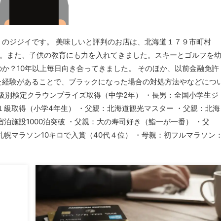
のジジイです。 美味しいと評判のお店は、北海道１７９市町村
た。また、子供の教育にも力を入れてきました。スキーとゴルフを
か？10年以上毎日向き合ってきました。 そのほか、以前金融免許
た経験があることで、ブラックになった場合の対処方法やなどにつ
J級別検定クラウンプライズ取得（中学2年） ・長男：全国小学生ジ
定１級取得（小学4年生） ・父親：北海道観光マスター ・父親：北海
泊施設1000泊突破 ・父親：大の寿司好き（鮨一が一番） ・父
幌マラソン10キロで入賞（40代４位） ・母親：初フルマラソン