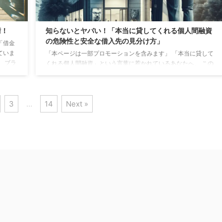
術！
知らないとヤバい！「本当に貸してくれる個人間融資
の危険性と安全な借入先の見分け方」
「借金
ていま
「本ページは一部プロモーションを含みます」 「本当に貸して
 ブラ
くれる個人間融資」という言葉に惹かれているあなたへ。 この
、即金
世界には、カモにされるリスクが潜んでいます。他人になぜ貸
囚われ
すのか、その背後には弱っているときに漬け込む狡猾な手法が
では、
隠されていることが多いのです。 あの手この手で誘い込まれる
しま
3
…
14
Next »
前に、一息ついてください。 実は、正規の金融機関でもまだ借
踏み出
り入れることができる場所は存在します。 この記事では、個人
間融資のリスクを徹底解析し、安全な融資方法を探る手助けを
します。 スーパーブラックでも借りれる？ 本当に貸し ...