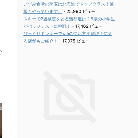
いずみ食堂の蕎麦は北海道でトップクラス！通
販もやっています。
- 25,990 ビュー
スキーで2級検定をとる難易度は？8歳の小学生
がバッジテストに挑戦！
- 17,462 ビュー
びっくりドンキーでwifiの使い方を解説！使え
幼
る店舗もご紹介！
- 17,075 ビュー
い
：