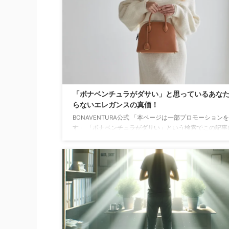
口座の開設において、信用情報センターの情報は直接的
対象ではありません。 この記事では、口座開設に影響を
可能性のある「デジタルタトゥー」という概念や、意外
れていない「口座凍結」の背景に迫り、実際に銀行口座を開 
「ボナベンチュラがダサい」と思っているあな
らないエレガンスの真価！
BONAVENTURA公式 「本ページは一部プロモーション
す」 「ボナベンチュラがダサい」という検索でこの記事
り着いたあなた、その認識はもしかすると見直す時が来
しれません。 多くの人にとって、ボナベンチュラは単な
ンド以上の意味を持ちます。 その人気の秘密は、エルメ
じ高品質な革を使用していることからも明らかです。 ま
能人をはじめとした洗練されたファッショニスタたちに
れています。 この記事では、ボナベンチュラに対する一
「ダサい」という意見に光を当て、実際の人気と ...