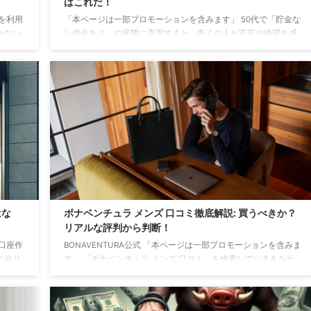
はこれだ！
を利用
「本ページは一部プロモーションを含みます」 50代で「貯金な
はない
し借金あり」の状態に直面すると、多くの人が不安や絶望を感
を介さ
じるかもしれません。 しかし、この時期は人生の転機と捉え、
る理由
新たなスタートを切る絶好の機会です。 金銭的な価値だけが幸
するこ
せの全てではなく、身体の健康や精神的な充実が、真の豊かさ
が介在
をもたらすことを再認識する時です。 お金は確かに大切です
の一方
が、50代からはそれ以上に身体が基本となり、健康なくしては
プロミ
楽しい老後も、家族との幸せも守ることはできません。 この記
..
事では、「50代貯金なし借金あり」の現状を乗り越え ...
はな
ボナベンチュラ メンズ 口コミ徹底解説: 買うべきか？
リアルな評判から判断！
口座作
BONAVENTURA公式 「本ページは一部プロモーションを含みま
に辿り
す」 「ボナベンチュラ メンズ 口コミ」を検索しているあなた
惑する
に、最適な情報をお届けします。 ボナベンチュラはメンズも人
クリス
気の高いブランドで、その魅力は多くの芸能人にも認められて
、銀行
います。 この記事では、ビジネスからカジュアルまで幅広いシ