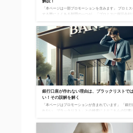
解説！
「本ページは一部プロモーションを含みます」 プロミス
する際によくある疑問の一つが、「プロミスに保証会社
のか？」というものです。 実は、プロミスでは保証会社
ずに直接融資を行っており、これが多くの顧客に選ばれ
の一つとなっています。 しかし、保証会社の役割を理解
とは、うまく借入するために非常に重要です。 保証会社
しないことで、どのようなメリットがあるのか、またそ
で、借入時に気をつけたいことは何か。 この記事では、
スを利用する上で知っておくべきポイントを詳しく解説し .
銀行口座が作れない理由は、ブラックリストで
い！その誤解を解く
「本ページはプロモーションが含まれています」 「銀行
れない ブラックリスト」との検索によりこちらの記事
着いたあなた。 銀行口座が開設できないという状況は困
ものですが、一般的な誤解として広がっている「ブラッ
トが原因ではない」ことをまずは理解しましょう。 実は