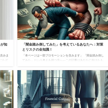
な参照
ーンで活躍するボナベンチュラの製品について、特に素材の質
与える
感や耐久性に焦点を当てています。 実際にボナベンチュラを愛
と知ら
用している人々の口コミを通じて、ファッションに敏感な男性
...
たちがなぜこのブランドに魅了されるのか、そ ...
たが知
「闇金踏み倒してみた」を考えているあなたへ：対策
とリスクの全知識！
を含みま
「本ページは一部プロモーションを含みます」 「闇金踏み倒し
にたど
てみた」という考えを持つ方へ―この記事はあなたに向けたも
たかも
のです。 この行動は非常に「危ない」結果を招き、予想以上の
るブラ
嫌がらせや、最悪の場合、会社まで巻き込むリスクがありま
スと同
す。 一度名前が晒されると、その影響は計り知れません。 そん
た、芸
な時、勝手に判断せずに「相談」することが重要です。 この記
も愛さ
事では、闇金からの嫌がらせや、名前が晒されることのリス
部の
ク、そしてそれらの問題をどう避け、どう対処するかについ
て、具体的なアドバイスを提供します。 自己判断で行動する前
...