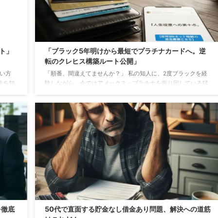
ト」
「ブラック5年明けから最短でプラチナカードへ。逆
転のクレヒス構築ルート公開」
い方
「順番、間違えてませんか？」 私の知人に、2度ブラックを経
法を知
験しながら、今ではアメックス・プラチナを振り回している猛
作る順
者がいます。 彼が教えてくれた「復活の答え」はシンプルでし
た。 この「入り口」を変えるだけで、審査の壁は一気に低くな
ります。 「知る人ぞ知る、ブラック明けの最短ルート」 その具
体的な手順がこちらです。 狙うべきは「ミライノカード」一択
ブラック5年明け。1枚目に選ぶべきは、住信SBIネット銀行が発
行する**「ミライノカード（JCB/Mastercard）」**です。 ここ
でのポイントは、これが ...
を徹底
50代で直面する貯金なし借金あり問題、解決への道筋